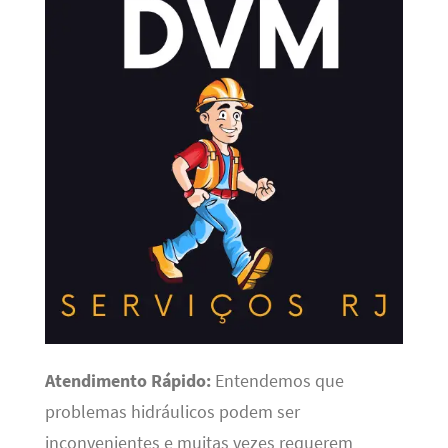
Atendimento Rápido:
Entendemos que
problemas hidráulicos podem ser
inconvenientes e muitas vezes requerem