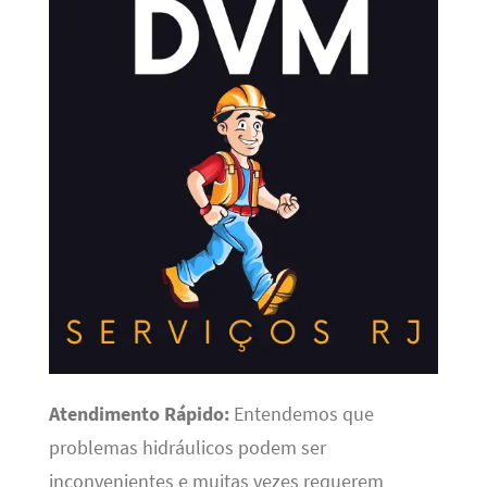
Atendimento Rápido:
Entendemos que
problemas hidráulicos podem ser
inconvenientes e muitas vezes requerem