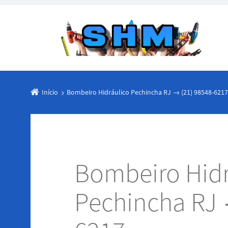
Início
Bombeiro Hidráulico Pechincha RJ → (21) 98548-6217
Bombeiro Hidr
Pechincha RJ 