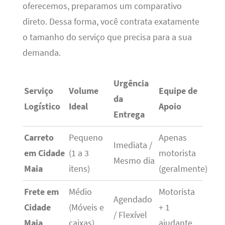
oferecemos, preparamos um comparativo
direto. Dessa forma, você contrata exatamente
o tamanho do serviço que precisa para a sua
demanda.
Urgência
Serviço
Volume
Equipe de
da
Logístico
Ideal
Apoio
Entrega
Carreto
Pequeno
Apenas
Imediata /
em Cidade
(1 a 3
motorista
Mesmo dia
Maia
itens)
(geralmente)
Frete em
Médio
Motorista
Agendado
Cidade
(Móveis e
+ 1
/ Flexível
Maia
caixas)
ajudante