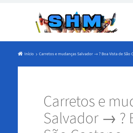
Início
Carretos e mudanças Salvador → ? Boa Vista de São 
Carretos e mu
Salvador → ? 