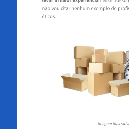
levar a maior experiência
nesse nosso r
não vou citar nenhum exemplo de profis
éticos.
Imagem Ilustrativa