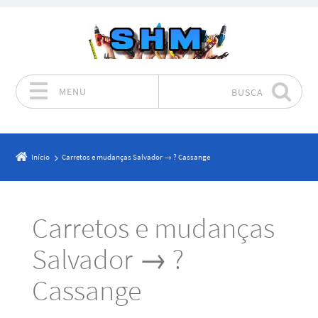
MENU
BUSCA
Pular para o conteúdo
Início
Carretos e mudanças Salvador → ? Cassange
Carretos e mudanças
Salvador → ?
Cassange