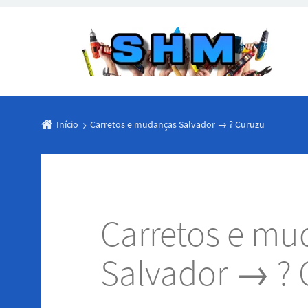
Início
Carretos e mudanças Salvador → ? Curuzu
Carretos e mu
Salvador → ? 