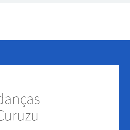
danças
Curuzu