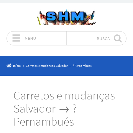
MENU
BUSCA
Pular para o conteúdo
Início
Carretos e mudanças Salvador → ? Pernambués
Carretos e mudanças
Salvador → ?
Pernambués