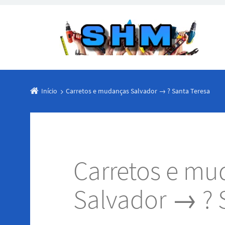
Início
Carretos e mudanças Salvador → ? Santa Teresa
Carretos e mu
Salvador → ? 