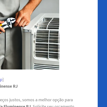
pp
]
inense RJ
eços justos, somos a melhor opção para
da Fluminense RJ
. Solicite seu orçamento