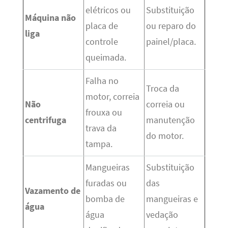
elétricos ou
Substituição
Máquina não
placa de
ou reparo do
liga
controle
painel/placa.
queimada.
Falha no
Troca da
motor, correia
Não
correia ou
frouxa ou
centrifuga
manutenção
trava da
do motor.
tampa.
Mangueiras
Substituição
furadas ou
das
Vazamento de
bomba de
mangueiras e
água
água
vedação