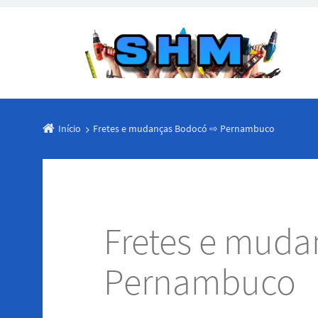
Início
Fretes e mudanças Bodocó ⇨ Pernambuco
Fretes e mud
Pernambuco