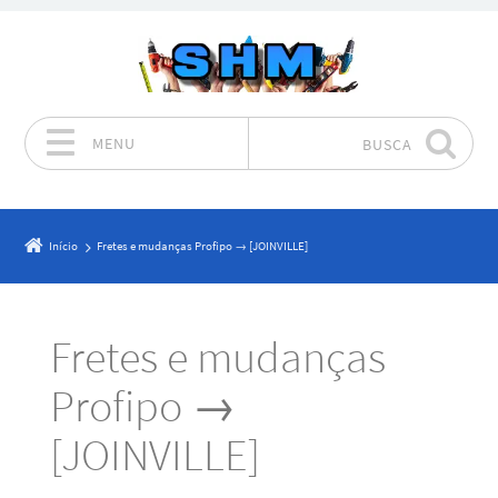
MENU
BUSCA
Pular para o conteúdo
Início
Fretes e mudanças Profipo → [JOINVILLE]
Fretes e mudanças
Profipo →
[JOINVILLE]