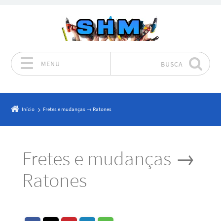
MENU
BUSCA
Pular para o conteúdo
Início
Fretes e mudanças → Ratones
Fretes e mudanças →
Ratones