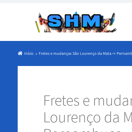
Início
Fretes e mudanças São Lourenço da Mata ⇨ Pernam
Fretes e muda
Lourenço da 