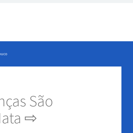
buco
nças São
Mata ⇨