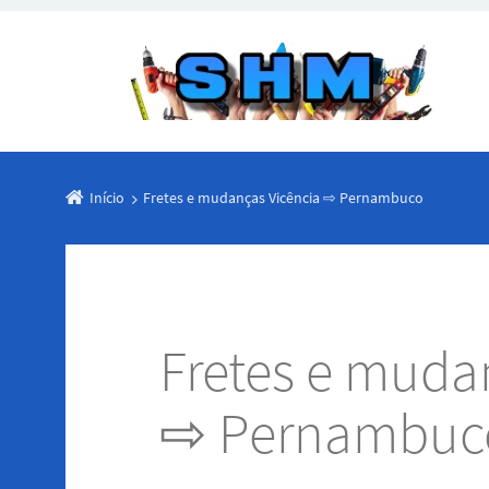
Início
Fretes e mudanças Vicência ⇨ Pernambuco
Fretes e muda
⇨ Pernambuc