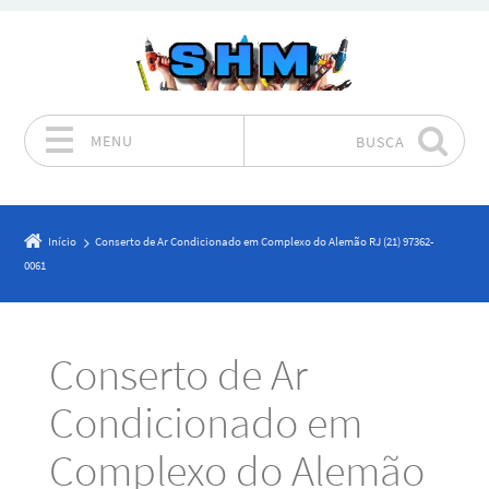
MENU
BUSCA
Pular para o conteúdo
Início
Conserto de Ar Condicionado em Complexo do Alemão RJ (21) 97362-
0061
Conserto de Ar
Condicionado em
Complexo do Alemão