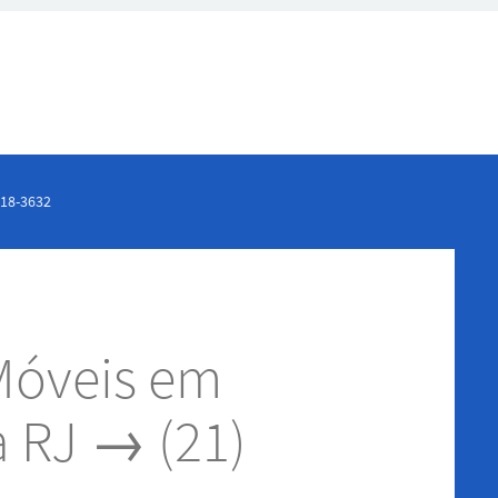
118-3632
Móveis em
a RJ → (21)