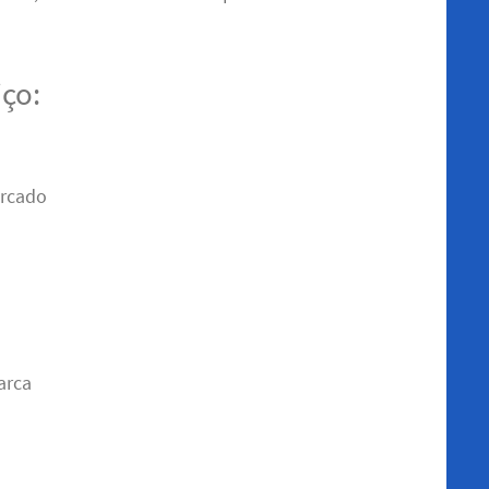
iço:
arcado
arca