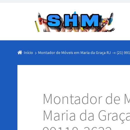
Início
Montador de Móveis em Maria da Graça RJ → (21) 99
Montador de 
Maria da Graç