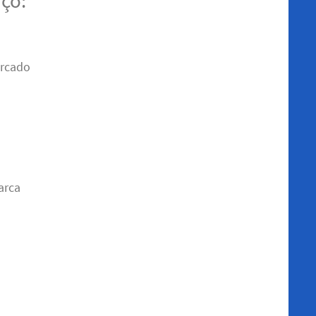
iço:
arcado
arca