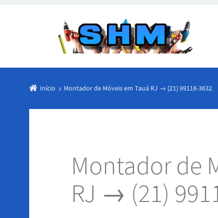
Início
Montador de Móveis em Tauá RJ → (21) 99118-3632
Montador de 
RJ → (21) 991