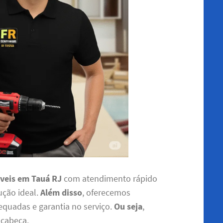
veis em Tauá RJ
com atendimento rápido
ução ideal.
Além disso
, oferecemos
quadas e garantia no serviço.
Ou seja
,
 cabeça.