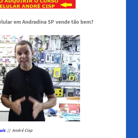
celular em Andradina SP vende tão bem?
uis
// André Cisp