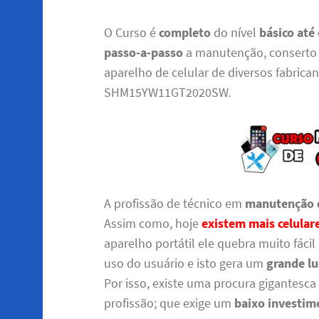
O Curso é
completo
do nível
básico até
passo-a-passo
a manutenção, conserto 
aparelho de celular de diversos fabrica
SHM15YW11GT2020SW.
A profissão de técnico em
manutenção d
Assim como, hoje
existem mais celula
aparelho portátil ele quebra muito fáci
uso do usuário e isto gera um
grande l
Por isso, existe uma procura gigantesc
profissão; que exige um
baixo investim