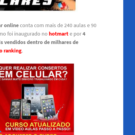
r online
conta com mais de 240 aulas e 90
mo foi inaugurado no
hotmart
e por
4
is vendidos dentro de milhares de
 o ranking
.